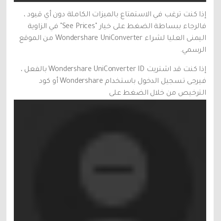
إذا كنت ترغب في الاستمتاع بالميزات الكاملة دون أي قيود ،
فالرجاء ببساطة الضغط على خيار "See Prices" في الزاوية
اليمنى العليا لشراء Wondershare UniConverter من الموقع
الرسمي.
إذا كنت قد اشتريت Wondershare UniConverter ID بالفعل ،
فيرجى تسجيل الدخول باستخدام Wondershare أو كود
الترخيص من خلال الضغط على