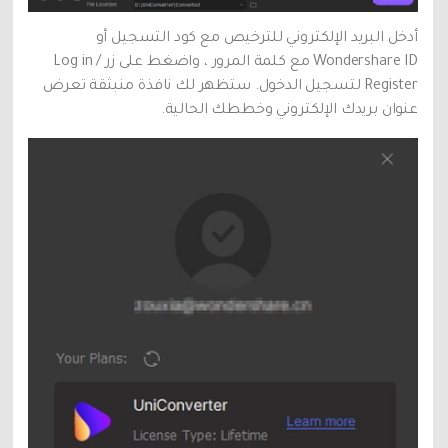
أدخل البريد الإلكتروني للترخيص مع كود التسجيل أو
Wondershare ID مع كلمة المرور ، واضغط على زر Log in /
Register لتسجيل الدخول. ستظهر لك نافذة منبثقة تعرض
عنوان بريدك الإلكتروني وخططك الحالية.