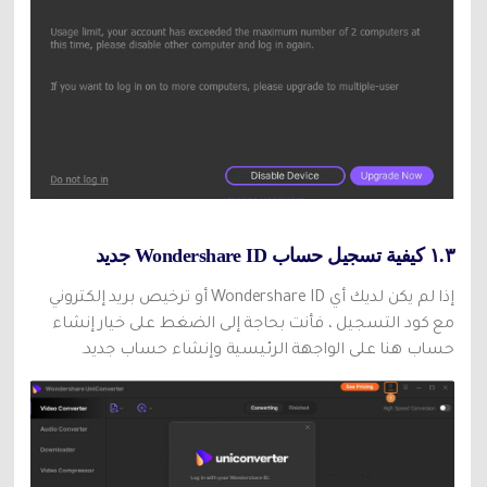
١.٣ كيفية تسجيل حساب Wondershare ID جديد
إذا لم يكن لديك أي Wondershare ID أو ترخيص بريد إلكتروني
مع كود التسجيل ، فأنت بحاجة إلى الضغط على خيار إنشاء
حساب هنا على الواجهة الرئيسية وإنشاء حساب جديد.