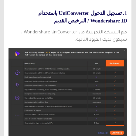
تحديث iOS
1. تسجيل الدخول UniConverter باستخدام
Wondershare ID / الترخيص القديم
تعقب الموقع
مع النسخة التجريبية من Wondershare UniConverter ،
سيكون لديك القيود التالية.