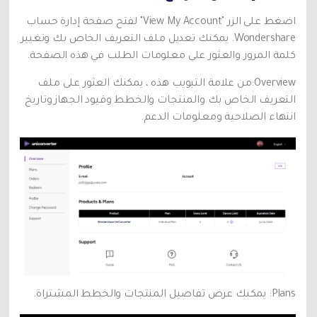
اضغط على الزر "View My Account" لفتح صفحة إدارة حساب
Wondershare. يمكنك تعديل ملف التعريف الخاص بك وتغيير
كلمة المرور والعثور على معلومات الطلب في هذه الصفحة.
Overview:من علامة التبويب هذه ، يمكنك العثور على ملف
التعريف الخاص بك والمنتجات والخطط وقيود الجهاز وتاريخ
انتهاء الصلاحية ومعلومات الدعم.
Plans: يمكنك عرض تفاصيل المنتجات والخطط المشتراة.