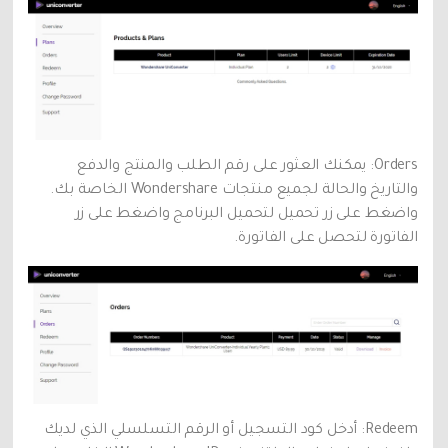
Orders: يمكنك العثور على رقم الطلب والمنتج والدفع
والتاريخ والحالة لجميع منتجات Wondershare الخاصة بك.
واضغط على زر تحميل لتحميل البرنامج واضغط على زر
الفاتورة لتحصل على الفاتورة.
Redeem: أدخل كود التسجيل أو الرقم التسلسلي الذي لديك