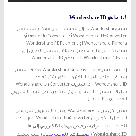
١.١ ما هو Wondershare ID
يشيرID Wondershare إلى الحساب الذي قمت بإنشائه من
Wondershare UniConverter أو Online UniConverter أو
Wondershare Filmora أو Wondershare PDFelement.
يساعدك على إدارة تفاصيل طلبك وتسجيل الدخول إلى
منتجات Wondershare التي تدعم Wondershare ID.
إذا قمت بشراء Wondershare UniConverter بعد ٩ ديسمبر
٢٠١٩ ، فإن عنوان البريد الإلكتروني الذي اشتريته هو
Wondershare ID . إذا اشتريت Wondershare UniConverter
قبل ٩ ديسمبر ٢٠١٩ ، عند إذٍ يكون لديك ترخيص البريد الإلكتروني
القديم ورمز التسجيل .
يمكن لكل من Wondershare ID والبريد الإلكتروني للترخيص
تسجيل الدخول إلى Wondershare UniConverter. مع ذلك ،
ترقية ترخيص بريدك الالكتروني إلى to
ننصحك بذلك
Wondershare ID
(
اضغط هنا للترقية مجانا
) حيث يمكنك