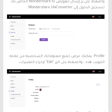
واضغط على زر إرسال لتفويض Wondershare ID الخاص بك
لتسجيل الدخول إلى Wondershare UniConverter.
Profile: يمكنك عرض جميع معلوماتك الشخصية من علامة
التبويب هذه ، والضغط على الزر "Edit" لإجراء التغييرات.