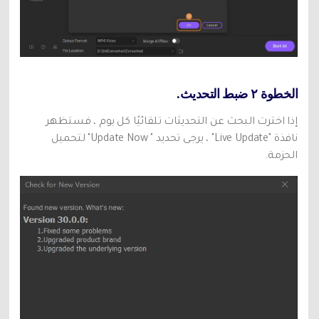
الخطوة ٢ ضبط التحديث.
إذا اخترت البحث عن التحديثات تلقائيًا كل يوم ، فستظهر
نافذة "Live Update" ، يرجى تحديد " Update Now" لتحميل
الحزمة.