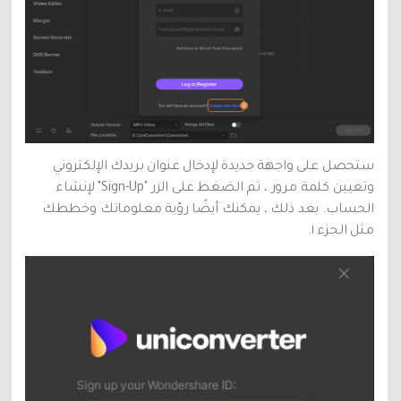
ستحصل على واجهة جديدة لإدخال عنوان بريدك الإلكتروني
وتعيين كلمة مرور ، ثم الضغط على الزر "Sign-Up" لإنشاء
الحساب. بعد ذلك ، يمكنك أيضًا رؤية معلوماتك وخططك
مثل الجزء ١.