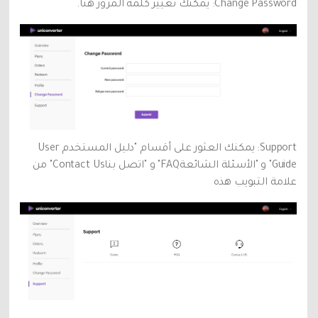
Change Password: يمكنك تغيير كلمة المرور هنا.
Support: يمكنك العثور على أقسام "دليل المستخدم User
Guide" و "الأسئلة الشائعةFAQ" و "اتصل بناContact Us" من
علامة التبويب هذه