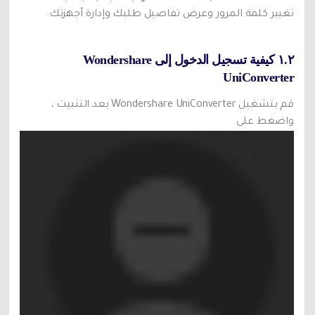
تغيير كلمة المرور وعرض تفاصيل طلبك وإدارة أجهزتك.
١.٢ كيفية تسجيل الدخول إلى Wondershare
UniConverter
قم بتشغيل Wondershare UniConverter بعد التثبيت ،
واضغط على