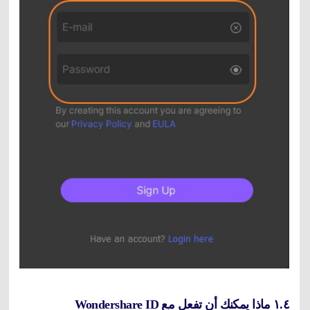
١.٤ ماذا يمكنك أن تفعل مع Wondershare ID