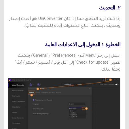
٢. التحديث
إذا كنت تريد التحقق مما إذا كان UniConverter هو أحدث إصدار
وتحديثه ، يمكنك اتباع الخطوات أدناه للتحديث تلقائيًا.
الخطوة ١ الدخول إلى الاعدادات العامة
انتقل إلى رمز "Menu"ثم ؛ "Preferences" ؛ "General"؛ يمكنك
تغيير "Check for update" إلى "كل يوم / أسبوع / شهر / أبدًا"
وفقًا لذلك.