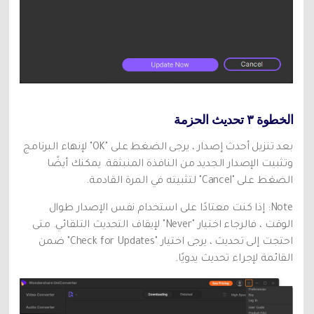
الخطوة ٣ تحديث الحزمة
بعد تنزيل أحدث إصدار ، يرجى الضغط على "OK" لإنهاء البرنامج
وتثبيت الإصدار الجديد من النافذة المنبثقة. يمكنك أيضًا
الضغط على "Cancel" لتثبيته في المرة القادمة.
Note: إذا كنت معتادًا على استخدام نفس الإصدار طوال
الوقت ، فالرجاء اختيار "Never" لإيقاف التحديث التلقائي. متى
احتجت إلى تحديث ، يرجى اختيار "Check for Updates" ضمن
القائمة لإجراء تحديث يدويًا.