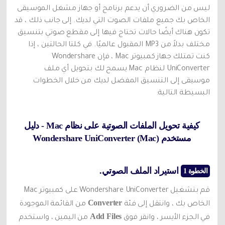
ليس من الضروري أن يدعم برنامج أو جهاز مشغل الموسيقى
تحديث iOS
الخاص بك جميع ملفات الصوت التي لديك. إلى جانب ذلك ، قد
تكون هناك أيضًا حالات تحتاج فيها إلى مقطع صوتي بتنسيق
تعقب الموقع
مختلف بدلاً من MP3 المقبول عالميًا. في كلتا الحالتين ، إذا
كنت تمتلك جهاز كمبيوتر Mac ، فإن Wondershare
UniConverter لنظام Mac يسمح لك بتحويل أي ملف
موسيقى إلى التنسيق المفضل لديك من خلال الخطوات
البسيطة التالية:
كيفية تحويل الملفات الصوتية على نظام Mac - دليل
مستخدم Wondershare UniConverter (Mac)
استيراد الملف الصوتي.
الخطوة 1
قم بتشغيل Wondershare UniConverter على كمبيوتر Mac
Converter
الخاص بك ، وانتقل إلى فئة
من القائمة الموجودة
Add Files
في الجزء الأيسر ، وانقر فوق
من اليمين ، واستخدم