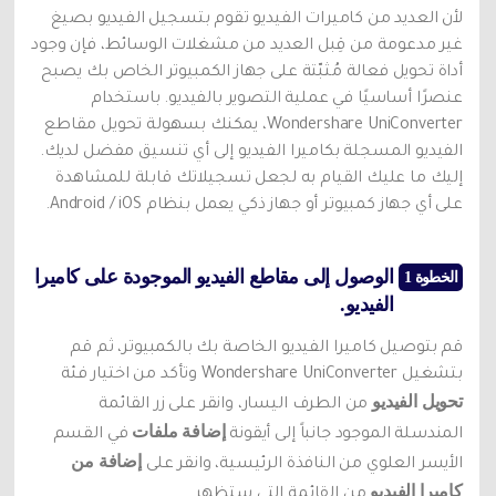
لأن العديد من كاميرات الفيديو تقوم بتسجيل الفيديو بصيغ
تحديث iOS
غير مدعومة من قِبل العديد من مشغلات الوسائط، فإن وجود
أداة تحويل فعالة مُثبّتة على جهاز الكمبيوتر الخاص بك يصبح
تعقب الموقع
عنصرًا أساسيًا في عملية التصوير بالفيديو. باستخدام
Wondershare UniConverter، يمكنك بسهولة تحويل مقاطع
الفيديو المسجلة بكاميرا الفيديو إلى أي تنسيق مفضل لديك.
إليك ما عليك القيام به لجعل تسجيلاتك قابلة للمشاهدة
على أي جهاز كمبيوتر أو جهاز ذكي يعمل بنظام Android / iOS.
الوصول إلى مقاطع الفيديو الموجودة على كاميرا
الخطوة 1
الفيديو.
قم بتوصيل كاميرا الفيديو الخاصة بك بالكمبيوتر، ثم قم
بتشغيل Wondershare UniConverter وتأكد من اختيار فئة
تحويل الفيديو
من الطرف اليسار، وانقر على زر القائمة
إضافة ملفات
المندسلة الموجود جانباً إلى أيقونة
في القسم
إضافة من
الأيسر العلوي من النافذة الرئيسية، وانقر على
كاميرا الفيديو
من القائمة التي ستظهر.