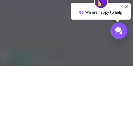
Hi,
We are happy to help!
محوّل DVD إلى iTunes: كيفية استيراد DVD
إلى iTunes بسرعة