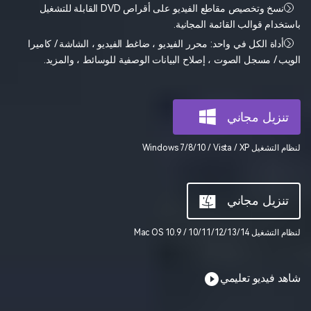
Tech Specs
مشاهدة جميع المنتجات
تسجيل الدخول
قائمة كاملة بالتنسيقات والأجهزة ووحدات معالجة الرسومات المدعومة.
Photography
نسخ وتخصيص مقاطع الفيديو على أقراص DVD القابلة للتشغيل
مشاهدة جميع المنتجات
MobileTrans
منتجات حلول PDF
باستخدام قوالب القائمة المجانية.
What's New
نقل بيانات الجوال.
آخر أخبار المنتج والتحديثات.
Movie Users
أداة الكل في واحد: محرر الفيديو ، ضاغط الفيديو ، الشاشة / كاميرا
استكشف
دمج ملفات PDF
استكشف
الويب / مسجل الصوت ، إصلاح البيانات الوصفية للوسائط ، والمزيد.
Repairit
منتجات المخططات والرسومات
استعادة الفيديوهات التالفة.
الإبداع الرقمي
ابحث عن المزيد من الحلول
محول PDF
قوالب واجهة المستخدم وتجربة المستخدم
تنزيل مجاني
مشاهدة جميع المنتجات
الفيديوهات
قوالب PDF
قوالب الرسم التخطيطي
لنظام التشغيل Windows 7/8/10 / Vista / XP
الصور
استكشف
منتجات إدارة البيانات
مركز الإبداع
تنزيل مجاني
استعادة الصور
لنظام التشغيل Mac OS 10.9 / 10/11/12/13/14
إصلاح الفيديوهات
شاهد فيديو تعليمي
نقل WhatsApp