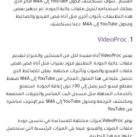
القسم ، سوف نستكشف محول YouTube إلى M4A الآخر الذي
يمكنك استخدامه لتنزيل ملفات عالية الجودة. تم تجهيز بعض
هذه التطبيقات بأدوات أخرى مثل أداة قص الفيديو والضاغط
ومحول YouTube إلى M4A. دعنا نستكشف.
VideoProc
1.
يعتبر VideoProc أداة مفيدة لكل من المبتدئين والخبراء لتقديم
ملفات عالية الجودة. التطبيق مزود بميزات مثل أداة قص لقص
ملفات الفيديو والصوت وتأثيرات مختلفة. يمكن للضاغط الذي
تحصل عليه في هذا المحول المجاني من YouTube إلى M4A ضغط
مقطع فيديو كبير يصل إلى 90٪ دون إعاقة الجودة. استمتع
بالخدمات المذهلة مثل مسجل البث المباشر والتنزيلات المجمعة
ومكتشف الترجمة ومحول YouTube إلى M4A عبر الإنترنت مباشرة
من YouTube.
يوفر VideoProc ميزات مختلفة للمساعدة في تحسين جودة
ملفات الصوت والفيديو. فيما يلي الميزات الرئيسية التي ستحصل
عليها مع هذا التطبيق.