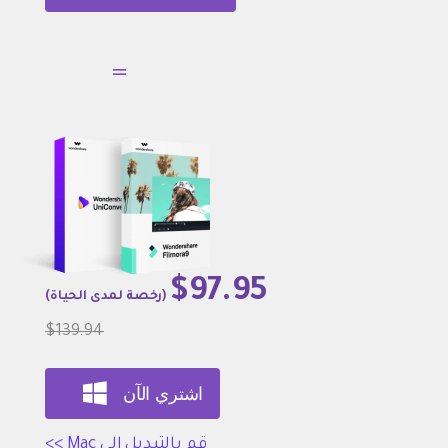
=
$97.95
(رخصة لمدى الحياة)
$139.94
اشتري الآن
قم بالتبديل إلى Mac >>